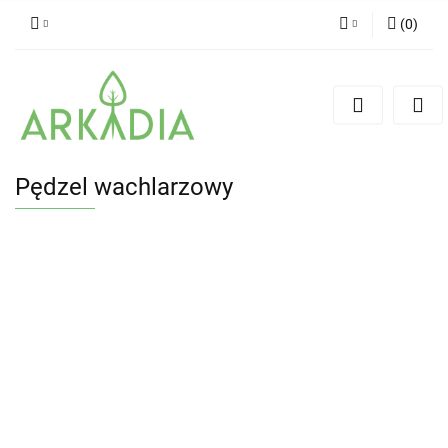
(
0
)
Zaloguj się
Zarejestruj się
Dodaj zgłoszenie
Pędzel wachlarzowy