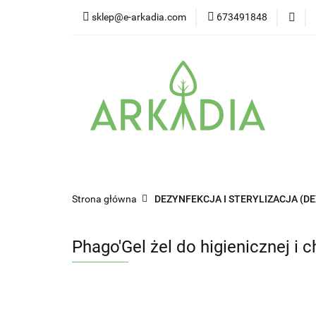
sklep@e-arkadia.com
673491848
Kategorie
Pro
Higiena i bezpiecz
Kategorie
Producenci
Twarz
W
Strona główna
DEZYNFEKCJA I STERYLIZACJA (D
Phago'Gel żel do higienicznej i 