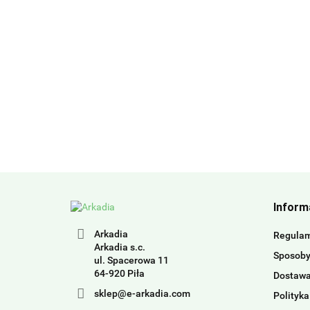
Inform
Arkadia
Regula
Arkadia s.c.
Sposoby
ul. Spacerowa 11
64-920 Piła
Dostaw
sklep@e-arkadia.com
Polityka