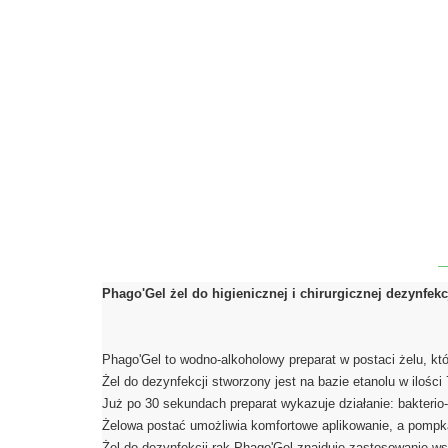
Phago'Gel żel do higienicznej i chirurgicznej dezynfek
Phago'Gel to wodno-alkoholowy preparat w postaci żelu, któr
Żel do dezynfekcji stworzony jest na bazie etanolu w ilośc
Już po 30 sekundach preparat wykazuje działanie: bakterio-
Żelowa postać umożliwia komfortowe aplikowanie, a pompka 
Żel do dezynfekcji rąk Phago'Gel znajduje zastosowanie ws