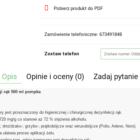
Pobierz produkt do PDF
Zamówienie telefoniczne: 673491848
Zostaw telefon
Opis
Opinie i oceny (0)
Zadaj pytanie
cji rąk 500 ml pompka
y jest przeznaczony do higienicznej i chirurgicznej dezynfekcji rąk.
i 720 mg/g co stanowi aż 72 % stężenia alkoholu.
; drożdżako-; grzybo-; prątkobójcze oraz wirusobójcze (Polio, Adeno, Noro).
ułatwia proces aplikacji żelu.
zędzie tam, gdzie konieczna jest dezynfekcja rąk: