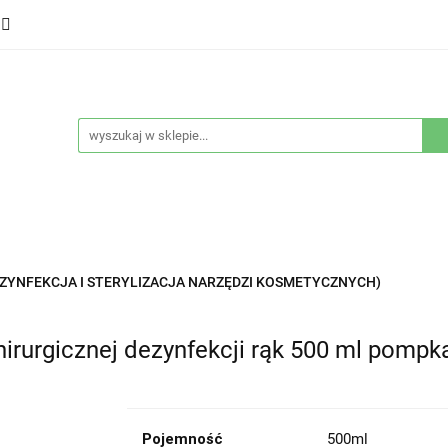
ducenci
Twarz
Włosy
Ciało
Stylizacja
eństwo
Sprzęty
Nowości
Bestsellery
łosy
Ciało
Stylizacja
Higiena i bezpieczeństwo
EZYNFEKCJA I STERYLIZACJA NARZĘDZI KOSMETYCZNYCH)
chirurgicznej dezynfekcji rąk 500 ml pompk
Pojemność
500ml