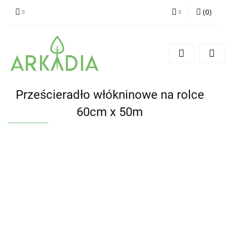
(
0
)
Zaloguj się
Zarejestruj się
Dodaj zgłoszenie
Prześcieradło włókninowe na rolce
60cm x 50m