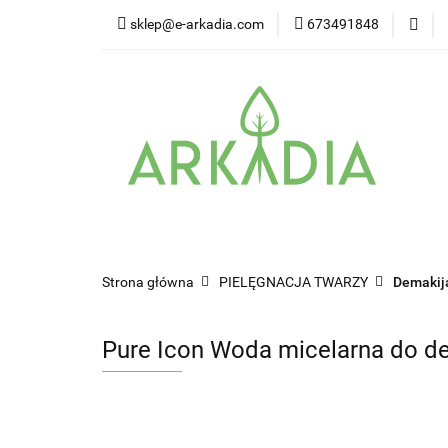
sklep@e-arkadia.com
673491848
Kategorie
Pro
Higiena i bezpiecz
Kategorie
Producenci
Twarz
W
Strona główna
PIELĘGNACJA TWARZY
Demakija
Pure Icon Woda micelarna do de