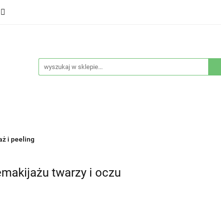
ducenci
Twarz
Włosy
Ciało
Stylizacja
eństwo
Sprzęty
Nowości
Bestsellery
łosy
Ciało
Stylizacja
Higiena i bezpieczeństwo
ż i peeling
makijażu twarzy i oczu