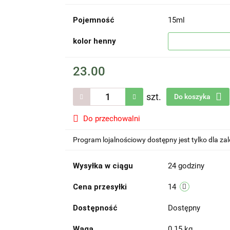
Pojemność
15ml
kolor henny
23.00
szt.
Do koszyka
Do przechowalni
Program lojalnościowy dostępny jest tylko dla z
Wysyłka w ciągu
24 godziny
Cena przesyłki
14
Dostępność
Dostępny
Waga
0.15 kg