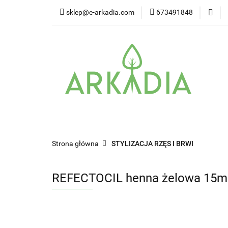
sklep@e-arkadia.com
673491848
Kategorie
Pro
Higiena i bezpiecz
Kategorie
Producenci
Twarz
W
Strona główna
STYLIZACJA RZĘS I BRWI
REFECTOCIL henna żelowa 15m