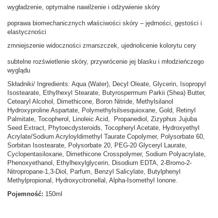
wygładzenie, optymalne nawilżenie i odżywienie skóry
poprawa biomechanicznych właściwości skóry – jędrności, gęstości i
elastyczności
zmniejszenie widoczności zmarszczek, ujednolicenie kolorytu cery
subtelne rozświetlenie skóry, przywrócenie jej blasku i młodzieńczego
wyglądu
Składniki/ Ingredients: Aqua (Water), Decyl Oleate, Glycerin, Isopropyl
Isostearate, Ethylhexyl Stearate, Butyrospermum Parkii (Shea) Butter,
Cetearyl Alcohol, Dimethicone, Boron Nitride, Methylsilanol
Hydroxyproline Aspartate, Polymethylsilsesquioxane, Gold, Retinyl
Palmitate, Tocopherol, Linoleic Acid, Propanediol, Zizyphus Jujuba
Seed Extract, Phytoecdysteroids, Tocopheryl Acetate, Hydroxyethyl
Acrylate/Sodium Acryloyldimethyl Taurate Copolymer, Polysorbate 60,
Sorbitan Isostearate, Polysorbate 20, PEG-20 Glyceryl Laurate,
Cyclopentasiloxane, Dimethicone Crosspolymer, Sodium Polyacrylate,
Phenoxyethanol, Ethylhexylglycerin, Disodium EDTA, 2-Bromo-2-
Nitropropane-1,3-Diol, Parfum, Benzyl Salicylate, Butylphenyl
Methylpropional, Hydroxycitronellal, Alpha-Isomethyl Ionone.
Pojemność:
150ml