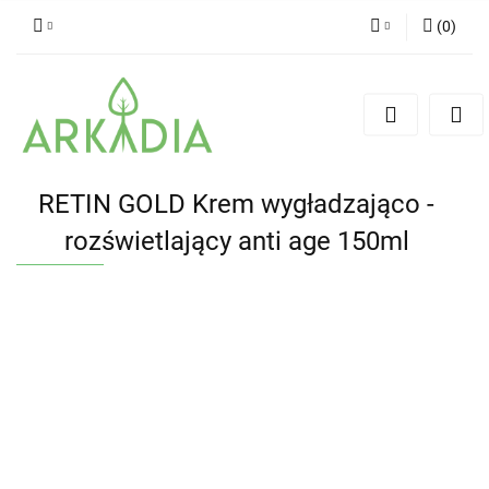
(
0
)
Zaloguj się
Zarejestruj się
Dodaj zgłoszenie
RETIN GOLD Krem wygładzająco -
rozświetlający anti age 150ml