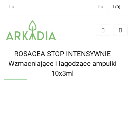
(
0
)
Zaloguj się
Zarejestruj się
Dodaj zgłoszenie
ROSACEA STOP INTENSYWNIE
Wzmacniające i łagodzące ampułki
10x3ml