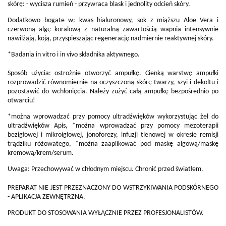
skórę: - wycisza rumień - przywraca blask i jednolity odcień skóry.
Dodatkowo bogate w: kwas hialuronowy, sok z miąższu Aloe Vera i
czerwoną algę koralową z naturalną zawartością wapnia intensywnie
nawilżają, koją, przyspieszając regenerację nadmiernie reaktywnej skóry.
*Badania in vitro i in vivo składnika aktywnego.
Sposób użycia: ostrożnie otworzyć ampułkę. Cienką warstwę ampułki
rozprowadzić równomiernie na oczyszczoną skórę twarzy, szyi i dekoltu i
pozostawić do wchłonięcia. Należy zużyć całą ampułkę bezpośrednio po
otwarciu!
*można wprowadzać przy pomocy ultradźwięków wykorzystując żel do
ultradźwięków Apis, *można wprowadzać przy pomocy mezoterapii
bezigłowej i mikroigłowej, jonoforezy, infuzji tlenowej w okresie remisji
trądziku różowatego, *można zaaplikować pod maskę algową/maskę
kremową/krem/serum.
Uwaga: Przechowywać w chłodnym miejscu. Chronić przed światłem.
PREPARAT NIE JEST PRZEZNACZONY DO WSTRZYKIWANIA PODSKÓRNEGO
- APLIKACJA ZEWNĘTRZNA.
PRODUKT DO STOSOWANIA WYŁĄCZNIE PRZEZ PROFESJONALISTÓW.