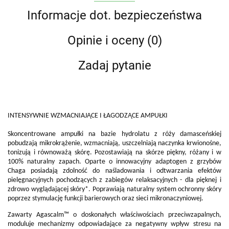
Informacje dot. bezpieczeństwa
Opinie i oceny (0)
Zadaj pytanie
INTENSYWNIE WZMACNIAJĄCE I ŁAGODZĄCE AMPUŁKI
Skoncentrowane ampułki na bazie hydrolatu z róży damasceńskiej
pobudzają mikrokrążenie, wzmacniają, uszczelniają naczynka krwionośne,
tonizują i równoważą skórę. Pozostawiają na skórze piękny, różany i w
100% naturalny zapach. Oparte o innowacyjny adaptogen z grzybów
Chaga posiadają zdolność do naśladowania i odtwarzania efektów
pielęgnacyjnych pochodzących z zabiegów relaksacyjnych - dla pięknej i
zdrowo wyglądającej skóry*. Poprawiają naturalny system ochronny skóry
poprzez stymulację funkcji barierowych oraz sieci mikronaczyniowej.
Zawarty Agascalm™ o doskonałych właściwościach przeciwzapalnych,
moduluje mechanizmy odpowiadające za negatywny wpływ stresu na