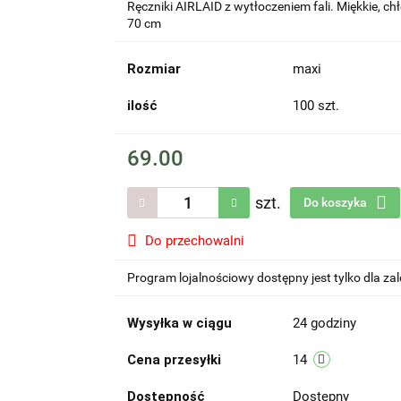
Ręczniki AIRLAID z wytłoczeniem fali. Miękkie, c
70 cm
Rozmiar
maxi
ilość
100 szt.
69.00
szt.
Do koszyka
Do przechowalni
Program lojalnościowy dostępny jest tylko dla z
Wysyłka w ciągu
24 godziny
Cena przesyłki
14
Dostępność
Dostępny