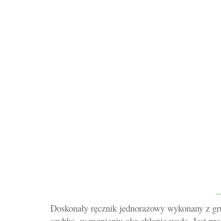
Doskonały ręcznik jednorazowy wykonany z gru
szybko, w mgnieniu oka chłonie wodę. Jest pro