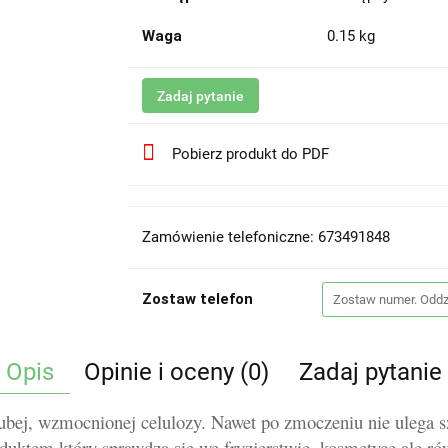
Waga
0.15 kg
Zadaj pytanie
Pobierz produkt do PDF
Zamówienie telefoniczne: 673491848
Zostaw telefon
Opis
Opinie i oceny (0)
Zadaj pytanie
bej, wzmocnionej celulozy. Nawet po zmoczeniu nie ulega s
duktem który sprawdza się we fryzjerstwie, kosmetyce ale r