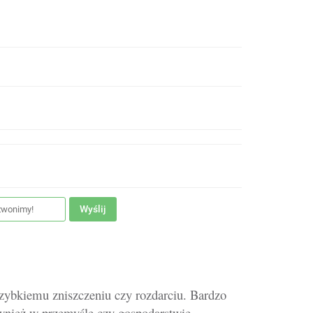
Wyślij
zybkiemu zniszczeniu czy rozdarciu. Bardzo
ównież w przemyśle czy gospodarstwie