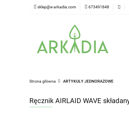
sklep@e-arkadia.com
673491848
Kategorie
Pro
Higiena i bezpiecz
Kategorie
Producenci
Twarz
W
Strona główna
ARTYKUŁY JEDNORAZOWE
Ręcznik AIRLAID WAVE składan