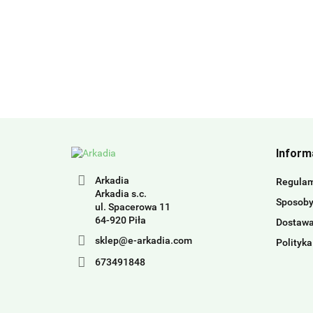
Inform
Arkadia
Regula
Arkadia s.c.
Sposoby
ul. Spacerowa 11
64-920 Piła
Dostaw
sklep@e-arkadia.com
Polityka
673491848