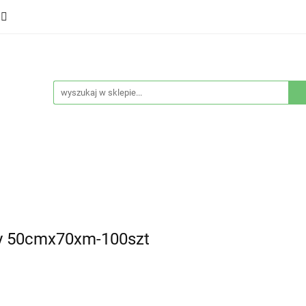
ducenci
Twarz
Włosy
Ciało
Stylizacja
eństwo
Sprzęty
Nowości
Bestsellery
łosy
Ciało
Stylizacja
Higiena i bezpieczeństwo
y 50cmx70xm-100szt