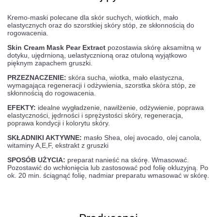
Kremo-maski polecane dla skór suchych, wiotkich, mało
elastycznych oraz do szorstkiej skóry stóp, ze skłonnością do
rogowacenia.
Skin Cream Mask Pear Extract
pozostawia skórę aksamitną w
dotyku, ujędrnioną, uelastycznioną oraz otuloną wyjątkowo
pięknym zapachem gruszki.
PRZEZNACZENIE:
skóra sucha, wiotka, mało elastyczna,
wymagająca regeneracji i odżywienia, szorstka skóra stóp, ze
skłonnością do rogowacenia.
EFEKTY:
idealne wygładzenie, nawilżenie, odżywienie, poprawa
elastyczności, jędrności i sprężystości skóry, regeneracja,
poprawa kondycji i kolorytu skóry.
SKŁADNIKI AKTYWNE:
masło Shea, olej avocado, olej canola,
witaminy A,E,F, ekstrakt z gruszki
SPOSÓB UŻYCIA:
preparat nanieść na skórę. Wmasować.
Pozostawić do wchłonięcia lub zastosować pod folię okluzyjną. Po
ok. 20 min. ściągnąć folię, nadmiar preparatu wmasować w skórę.