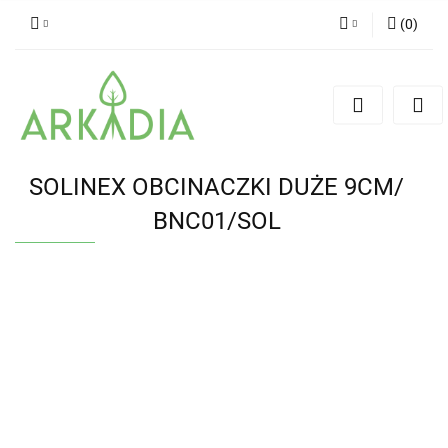
(
0
)
Zaloguj się
Zarejestruj się
Dodaj zgłoszenie
SOLINEX OBCINACZKI DUŻE 9CM/
BNC01/SOL