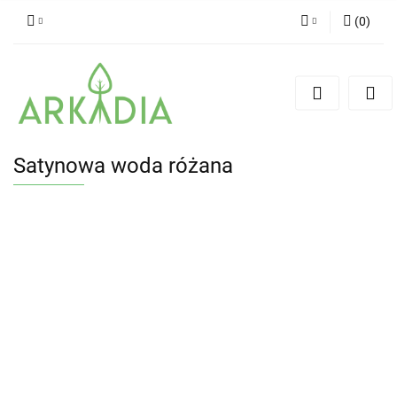
(
0
)
Zaloguj się
Zarejestruj się
Dodaj zgłoszenie
Satynowa woda różana