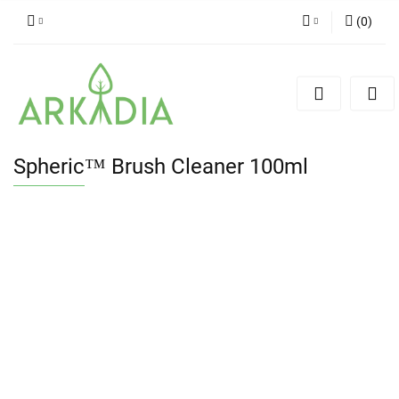
(
0
)
Zaloguj się
Zarejestruj się
Dodaj zgłoszenie
Spheric™ Brush Cleaner 100ml