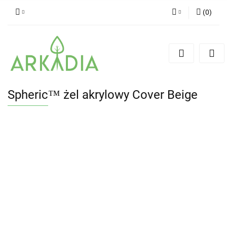
(
0
)
Zaloguj się
Zarejestruj się
Dodaj zgłoszenie
Spheric™ żel akrylowy Cover Beige