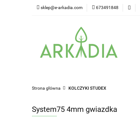
sklep@e-arkadia.com
673491848
Kategorie
Pro
Higiena i bezpiecz
Kategorie
Producenci
Twarz
W
Strona główna
KOLCZYKI STUDEX
System75 4mm gwiazdka