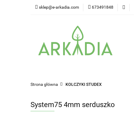
sklep@e-arkadia.com
673491848
Kategorie
Pro
Higiena i bezpiecz
Kategorie
Producenci
Twarz
W
Strona główna
KOLCZYKI STUDEX
System75 4mm serduszko