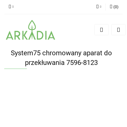
(
0
)
Zaloguj się
Zarejestruj się
Dodaj zgłoszenie
System75 chromowany aparat do
przekłuwania 7596-8123