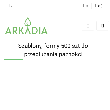
(
0
)
Zaloguj się
Zarejestruj się
Dodaj zgłoszenie
Szablony, formy 500 szt do
przedłużania paznokci