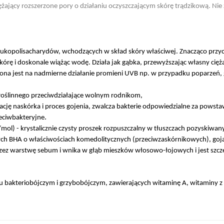
żający rozszerzone pory o działaniu oczyszczającym skórę trądzikową. Nie 
ukopolisacharydów, wchodzących w skład skóry właściwej. Znacząco przyczy
kórę i doskonale wiążąc wodę. Działa jak gąbka, przewyższając własny cię
ażona jest na nadmierne działanie promieni UVB np. w przypadku poparzeń,
a roślinnego przeciwdziałające wolnym rodnikom,
rację naskórka i proces gojenia, zwalcza bakterie odpowiedzialne za powst
.
zeciwbakteryjne
ol) - krystalicznie czysty proszek rozpuszczalny w tłuszczach pozyskiwany z
ch BHA o właściwościach komedolitycznych (przeciwzaskórnikowych), gojąc
rzez warstwę sebum i wnika w głąb mieszków włosowo-łojowych i jest szcze
u bakteriobójczym i grzybobójczym, zawierających witaminę A, witaminy z 