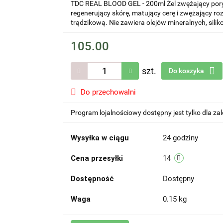
TDC REAL BLOOD GEL - 200ml Żel zwężający pory
regenerujący skórę, matujący cerę i zwężający r
trądzikową. Nie zawiera olejów mineralnych, silik
105.00
szt.
Do koszyka
Do przechowalni
Program lojalnościowy dostępny jest tylko dla z
Wysyłka w ciągu
24 godziny
Cena przesyłki
14
Dostępność
Dostępny
Waga
0.15 kg