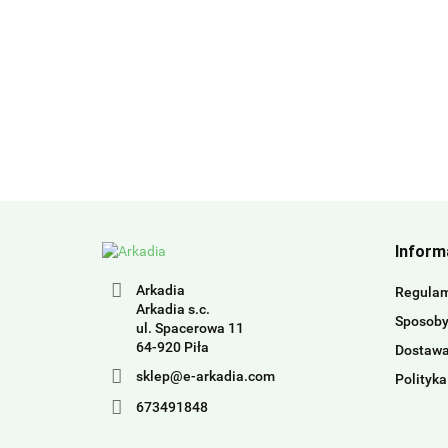
Inform
Arkadia
Regula
Arkadia s.c.
Sposoby
ul. Spacerowa 11
64-920 Piła
Dostaw
sklep@e-arkadia.com
Polityka
673491848