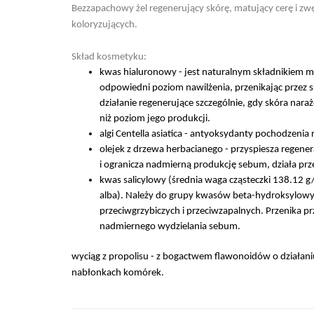
Bezzapachowy żel regenerujący skórę, matujący cerę i zwę
koloryzujących.
Skład kosmetyku:
kwas hialuronowy - jest naturalnym składnikiem m
odpowiedni poziom nawilżenia, przenikając przez s
działanie regenerujące szczególnie, gdy skóra nar
niż poziom jego produkcji.
algi Centella asiatica - antyoksydanty pochodzeni
olejek z drzewa herbacianego - przyspiesza regene
i ogranicza nadmierną produkcję sebum, działa pr
kwas salicylowy (średnia waga cząsteczki 138.12 g/m
alba). Należy do grupy kwasów beta-hydroksylowy
przeciwgrzybiczych i przeciwzapalnych. Przenika p
nadmiernego wydzielania sebum.
wyciąg z propolisu - z bogactwem flawonoidów o działani
nabłonkach komórek.