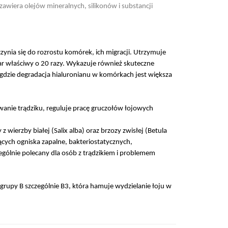
zawiera olejów mineralnych, silikonów i substancji
nia się do rozrostu komórek, ich migracji. Utrzymuje
żar właściwy o 20 razy. Wykazuje również skuteczne
 gdzie degradacja hialuronianu w komórkach jest większa
awanie trądziku, reguluje pracę gruczołów łojowych
 wierzby białej (Salix alba) oraz brzozy zwisłej (Betula
ych ogniska zapalne, bakteriostatycznych,
gólnie polecany dla osób z trądzikiem i problemem
grupy B szczególnie B3, która hamuje wydzielanie łoju w