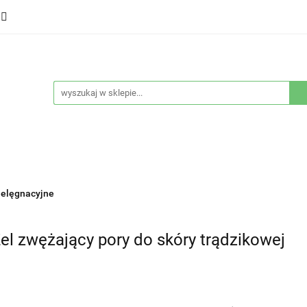
ducenci
Twarz
Włosy
Ciało
Stylizacja
eństwo
Sprzęty
Nowości
Bestsellery
łosy
Ciało
Stylizacja
Higiena i bezpieczeństwo
ielęgnacyjne
l zwężający pory do skóry trądzikowej