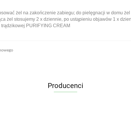
sować żel na zakończenie zabiegu; do pielęgnacji w domu żel 
iecąca żel stosujemy 2 x dziennie, po ustąpieniu objawów 1 x dz
ry trądzikowej PURIFYING CREAM
omowego
Producenci