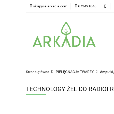
sklep@e-arkadia.com
673491848
Kategorie
Pro
Higiena i bezpiecz
Kategorie
Producenci
Twarz
W
Strona główna
PIELĘGNACJA TWARZY
Ampułki,
TECHNOLOGY ŻEL DO RADIOFR