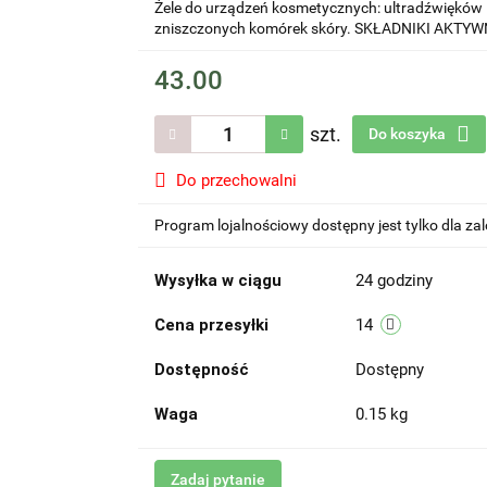
Żele do urządzeń kosmetycznych: ultradźwięków i
zniszczonych komórek skóry. SKŁADNIKI AKTYWNE:
43.00
szt.
Do koszyka
Do przechowalni
Program lojalnościowy dostępny jest tylko dla z
Wysyłka w ciągu
24 godziny
Cena przesyłki
14
Dostępność
Dostępny
Waga
0.15 kg
Zadaj pytanie