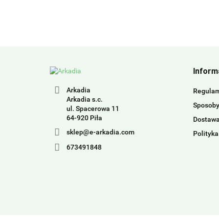
Inform
Arkadia
Regula
Arkadia s.c.
Sposoby
ul. Spacerowa 11
64-920 Piła
Dostaw
sklep@e-arkadia.com
Polityka
673491848