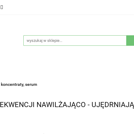
ducenci
Twarz
Włosy
Ciało
Stylizacja
eństwo
Sprzęty
Nowości
Bestsellery
łosy
Ciało
Stylizacja
Higiena i bezpieczeństwo
 koncentraty, serum
EKWENCJI NAWILŻAJĄCO - UJĘDRNIAJĄ