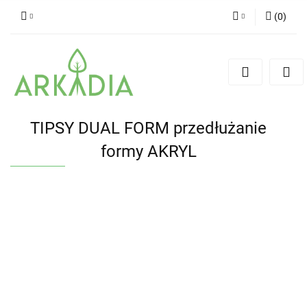
(
0
)
Zaloguj się
Zarejestruj się
Dodaj zgłoszenie
TIPSY DUAL FORM przedłużanie
formy AKRYL