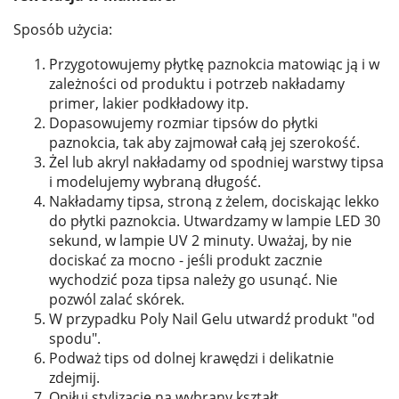
Sposób użycia:
Przygotowujemy płytkę paznokcia matowiąc ją i w
zależności od produktu i potrzeb nakładamy
primer, lakier podkładowy itp.
Dopasowujemy rozmiar tipsów do płytki
paznokcia, tak aby zajmował całą jej szerokość.
Żel lub akryl nakładamy od spodniej warstwy tipsa
i modelujemy wybraną długość.
Nakładamy tipsa, stroną z żelem, dociskając lekko
do płytki paznokcia. Utwardzamy w lampie LED 30
sekund, w lampie UV 2 minuty. Uważaj, by nie
dociskać za mocno - jeśli produkt zacznie
wychodzić poza tipsa należy go usunąć. Nie
pozwól zalać skórek.
W przypadku Poly Nail Gelu utwardź produkt "od
spodu".
Podważ tips od dolnej krawędzi i delikatnie
zdejmij.
Opiłuj stylizację na wybrany kształt.