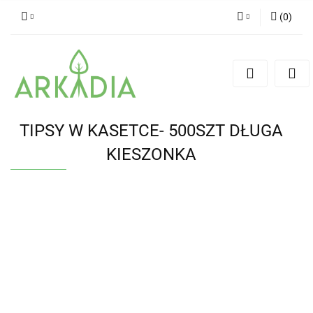
(
0
)
Zaloguj się
Zarejestruj się
Dodaj zgłoszenie
TIPSY W KASETCE- 500SZT DŁUGA
KIESZONKA