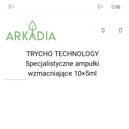
(
0
)
Zaloguj się
Zarejestruj się
Dodaj zgłoszenie
TRYCHO TECHNOLOGY
Specjalistyczne ampułki
wzmacniające 10×5ml