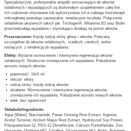
Specjalistyczne, profesjonalne ampułki wzmacniające do włosów
osłabionych i wypadających są doskonałym uzupełnieniem całej linii.
Ich codzienne stosowanie lub wykorzystanie ich w zabiegu mezoterapii
mikroigłowej powoduje zauważalne, rewelacyjne rezultaty. Połączenie
składników aktywnych takich jak: Trichogen®, Witamina B3 oraz Biolin
przeciwdziałają wypadaniu i stymulująco działają na porost włosów.
Przeznaczenie:
Każdy rodzaj skóry głowy i włosów. Polecany
szczególnie do włosów osłabionych, rzadkich, cienkich, wolno
rosnących, z tendencją do wypadania.
Efekty:
Wyraźne wzmocnienie i intensywna regeneracja włosów
osłabionych. Skuteczne zmniejszenie ich wypadania. Pobudzenie
wzrostu nowych włosów.
pojemność:
10x5 ml
obszar:
włosy
rodzaj skóry:
każdy rodzaj włosów
działanie:
Wzmocnienie i intensywna regeneracja włosów,
zmniejszenie ich wypadania. Pobudzenie wzrostu nowych włosów.
wiek:
bez ograniczeń
Składniki/Ingredients:
Aqua (Water), Niacinamide, Panax Ginseng Root Extract, Arginine,
Acetyl Tyrosine, Arctium Majus Root Extract, Hydrolyzed Soy Protein,
Polyquaternium-11, PEG-12 Dimethicone, Calcium Pantothenate, Zinc
Gluconate, Ornithine HCl, Citrulline, Glucosamine HCl, Biotin, Butylene