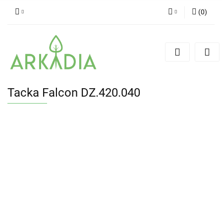
(
0
)
Zaloguj się
Zarejestruj się
Dodaj zgłoszenie
Tacka Falcon DZ.420.040