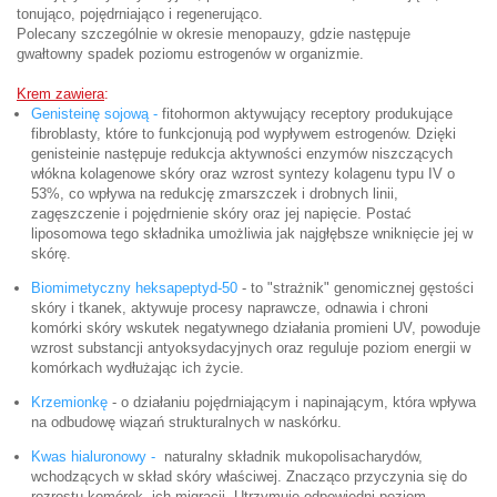
tonująco, pojędrniająco i regenerująco.
Polecany szczególnie w okresie menopauzy, gdzie następuje
gwałtowny spadek poziomu estrogenów w organizmie.
Krem zawiera
:
Genisteinę sojową -
fitohormon aktywujący receptory produkujące
fibroblasty, które to funkcjonują pod wypływem estrogenów. Dzięki
genisteinie następuje redukcja aktywności enzymów niszczących
włókna kolagenowe skóry oraz wzrost syntezy kolagenu typu IV o
53%, co wpływa na redukcję zmarszczek i drobnych linii,
zagęszczenie i pojędrnienie skóry oraz jej napięcie. Postać
liposomowa tego składnika umożliwia jak najgłębsze wniknięcie jej w
skórę.
Biomimetyczny heksapeptyd-50
- to "strażnik" genomicznej gęstości
skóry i tkanek, aktywuje procesy naprawcze, odnawia i chroni
komórki skóry wskutek negatywnego działania promieni UV, powoduje
wzrost substancji antyoksydacyjnych oraz reguluje poziom energii w
komórkach wydłużając ich życie.
Krzemionkę
- o działaniu pojędrniającym i napinającym, która wpływa
na odbudowę wiązań strukturalnych w naskórku.
Kwas hialuronowy -
naturalny składnik mukopolisacharydów,
wchodzących w skład skóry właściwej. Znacząco przyczynia się do
rozrostu komórek, ich migracji. Utrzymuje odpowiedni poziom