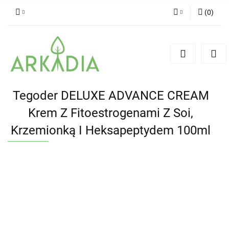
(
0
)
Zaloguj się
Zarejestruj się
Dodaj zgłoszenie
Tegoder DELUXE ADVANCE CREAM
Krem Z Fitoestrogenami Z Soi,
Krzemionką I Heksapeptydem 100ml