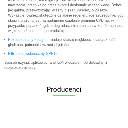
nawilżenia, przenikając przez skórę i doskonale wiążąc wodę. Działa
jak gąbka, przewyższając własny ciężar właściwy o 20 razy.
Wykazuje również skuteczne działanie regenerujące szczególnie, gdy
skóra narażona jest na nadmierne działanie promieni UVB np. w
przypadku poparzeń, gdzie degradacja hialuronianu w komórkach jest
większa niż poziom jego produkcji.
Rozpuszczalny kolagen
- nadaje skórze miękkość, elastyczność,
gładkość, jędrność i wzrost objętości.
Filtr przeciwsłoneczny SPF15.
Sposób użycia
: aplikować rano lub/i wieczorem po dokładnym
oczyszczeniu cery.
Producenci