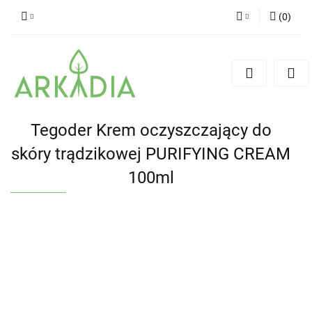
(
0
)
Zaloguj się
Zarejestruj się
Dodaj zgłoszenie
Tegoder Krem oczyszczający do
skóry trądzikowej PURIFYING CREAM
100ml