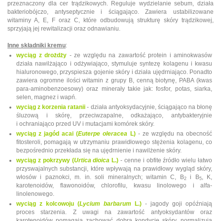
przeznaczony dla cer trądzikowych. Reguluje wydzielanie sebum, działa
bakteriobójczo, antyseptycznie i ściągająco. Zawiera ustabilizowane
witaminy A, E, F oraz C, które odbudowują strukturę skóry trądzikowej,
sprzyjają jej rewitalizacji oraz odnawianiu.
Inne składniki kremu
:
wyciąg z drożdży
- ze względu na zawartość protein i aminokwasów
działa nawilżająco i odżywiająco, stymuluje syntezę kolagenu i kwasu
hialuronowego, przyspiesza gojenie skóry i działa ujędrniająco. Ponadto
zawiera ogromne ilości witamin z grupy B, cenną biotynę, PABA (kwas
para-aminobenzoesowy) oraz minerały takie jak: fosfor, potas, siarka,
selen, magnez i wapń.
wyciąg z korzenia ratanii
- działa antyoksydacyjnie, ściągająco na błonę
śluzową i skórę, przeciwzapalne, odkażająco, antybakteryjnie
i ochraniająco przed UV i mutacjami komórek skóry.
wyciąg z jagód acai (
Euterpe oleracea
L)
- ze względu na obecność
fitosteroli, pomagają w utrzymaniu prawidłowego stężenia kolagenu, co
bezpośrednio przekłada się na ujędrnienie i nawilżenie skóry.
wyciąg z pokrzywy (
Urtica dioica
L.)
- cenne i obfite źródło wielu łatwo
przyswajalnych substancji, które wpływają na prawidłowy wygląd skóry,
włosów i paznokci, m. in. soli mineralnych; witamin C, B
i B
, K,
2
5
karotenoidów, flawonoidów, chlorofilu, kwasu linolowego i alfa-
linolenowego.
wyciąg z kolcowoju (
Lycium barbarum
L.)
- jagody goji opóźniają
proces starzenia. Z uwagi na zawartość antyoksydantów oraz
karotenoidów pomagają zachować dobrą kondycję skóry, normalizują