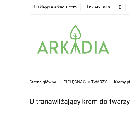
sklep@e-arkadia.com
673491848
Kategorie
Pro
Higiena i bezpiecz
Kategorie
Producenci
Twarz
W
Strona główna
PIELĘGNACJA TWARZY
Kremy p
Ultranawilżający krem do twarzy