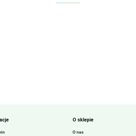
acje
O sklepie
min
O nas