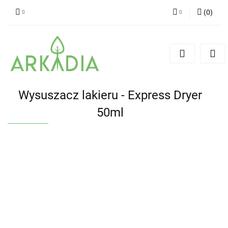
(
0
)
Zaloguj się
Zarejestruj się
Dodaj zgłoszenie
Wysuszacz lakieru - Express Dryer
50ml