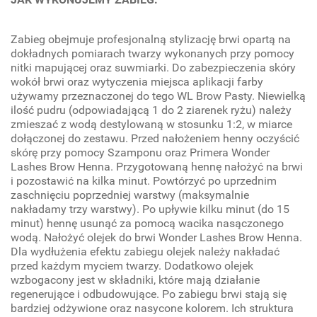
Zabieg obejmuje profesjonalną stylizację brwi opartą na
dokładnych pomiarach twarzy wykonanych przy pomocy
nitki mapującej oraz suwmiarki. Do zabezpieczenia skóry
wokół brwi oraz wytyczenia miejsca aplikacji farby
używamy przeznaczonej do tego WL Brow Pasty. Niewielką
ilość pudru (odpowiadającą 1 do 2 ziarenek ryżu) należy
zmieszać z wodą destylowaną w stosunku 1:2, w miarce
dołączonej do zestawu. Przed nałożeniem henny oczyścić
skórę przy pomocy Szamponu oraz Primera Wonder
Lashes Brow Henna. Przygotowaną hennę nałożyć na brwi
i pozostawić na kilka minut. Powtórzyć po uprzednim
zaschnięciu poprzedniej warstwy (maksymalnie
nakładamy trzy warstwy). Po upływie kilku minut (do 15
minut) hennę usunąć za pomocą wacika nasączonego
wodą. Nałożyć olejek do brwi Wonder Lashes Brow Henna.
Dla wydłużenia efektu zabiegu olejek należy nakładać
przed każdym myciem twarzy. Dodatkowo olejek
wzbogacony jest w składniki, które mają działanie
regenerujące i odbudowujące. Po zabiegu brwi stają się
bardziej odżywione oraz nasycone kolorem. Ich struktura