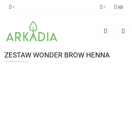
(
0
)
Zaloguj się
Zarejestruj się
Dodaj zgłoszenie
ZESTAW WONDER BROW HENNA