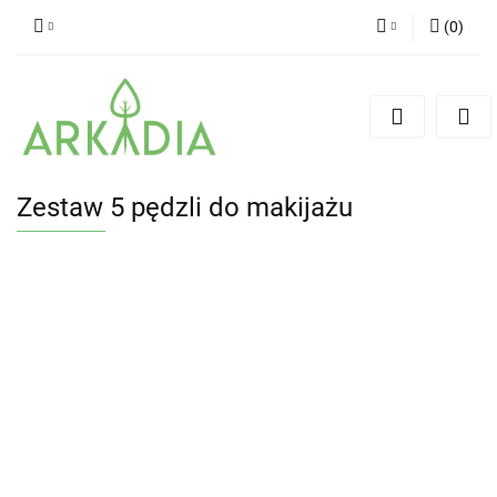
(
0
)
Zaloguj się
Zarejestruj się
Dodaj zgłoszenie
Zestaw 5 pędzli do makijażu