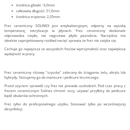
średnica główki : 6,0mm
całkowita długość: 51,0mm
średnica trzpienia: 2,35mm
Frez ceramiczny SOLINEX jest antybakteryjnym, odporny na wysoką
temperaturę, sterylizacje w płynach. Frez ceramiczny doskonale
odprowadza ciepło, nie nagrzewa płytki paznokcia. Narzędzia ma
idealnie zaprojektowany rozkład nacięć sprawia że frez nie zatyka się.
Cechuje go najwyższa ze wszystkich frezów wytrzymałość oraz największa
wydajność w pracy.
Frez ceramiczny różowy "szyszka" zalecany do ściągania żelu, akrylu lub
hybrydy. Stosujemy go do manicure i pedicure leczniczego.
Przed użyciem sprawdź czy frez nie posiada uszkodzeń. Pod czas pracy z
frezem ceramicznym Solinex chronić oczy, używać przyłbicy do pedicure
bądź okularów ochronnych.
Frez tylko do profesjonalnego użytku. Stosować tylko po wcześniejszej
dezynfekcji.