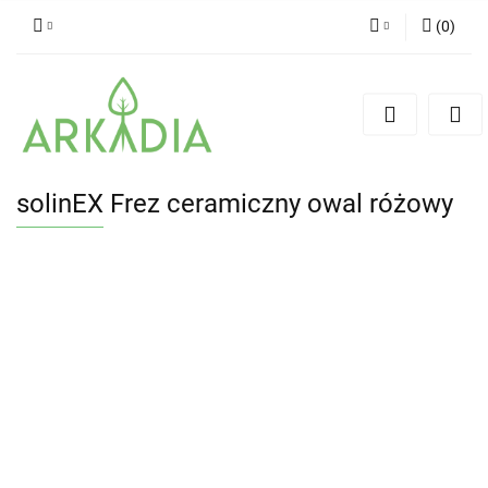
(
0
)
Zaloguj się
Zarejestruj się
Dodaj zgłoszenie
solinEX Frez ceramiczny owal różowy