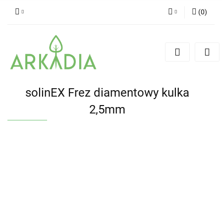
(
0
)
Zaloguj się
Zarejestruj się
Dodaj zgłoszenie
solinEX Frez diamentowy kulka
2,5mm