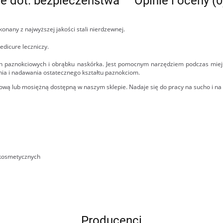
je dot. bezpieczeństwa
Opinie i oceny (0
onany z najwyższej jakości stali nierdzewnej.
edicure leczniczy.
ch paznokciowych i obrąbku naskórka. Jest pomocnym narzędziem podczas mie
ia i nadawania ostatecznego kształtu paznokciom.
ową lub mosiężną dostępną w naszym sklepie. Nadaje się do pracy na sucho i na
 kosmetycznych
Producenci