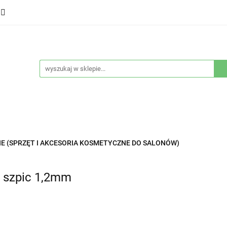
ducenci
Twarz
Włosy
Ciało
Stylizacja
eństwo
Sprzęty
Nowości
Bestsellery
łosy
Ciało
Stylizacja
Higiena i bezpieczeństwo
E (SPRZĘT I AKCESORIA KOSMETYCZNE DO SALONÓW)
k szpic 1,2mm