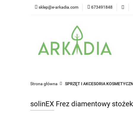
sklep@e-arkadia.com
673491848
Kategorie
Pro
Higiena i bezpiecz
Kategorie
Producenci
Twarz
W
Strona główna
SPRZĘT I AKCESORIA KOSMETYCZN
solinEX Frez diamentowy stoże