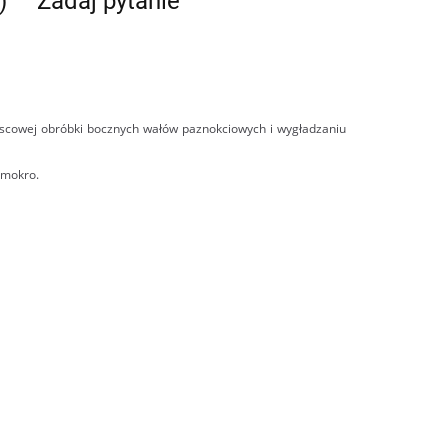
)
Zadaj pytanie
jscowej obróbki bocznych wałów paznokciowych i wygładzaniu
 mokro.