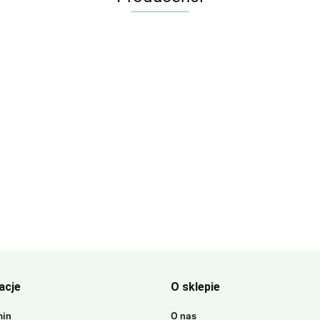
acje
O sklepie
min
O nas