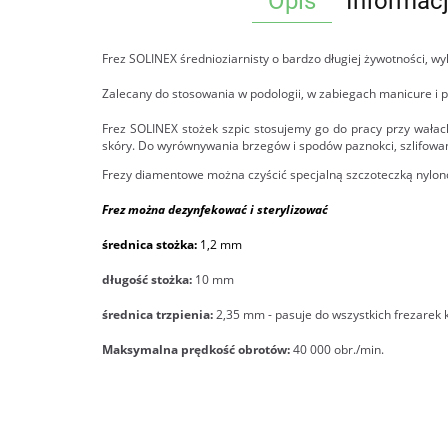
Opis
Informac
Frez SOLINEX średnioziarnisty o bardzo długiej żywotności, wyk
Zalecany do stosowania w podologii, w zabiegach manicure i p
Frez SOLINEX stożek szpic stosujemy go do pracy przy wała
skóry. Do wyrównywania brzegów i spodów paznokci, szlifowan
Frezy diamentowe można czyścić specjalną szczoteczką nylon
Frez można dezynfekować i sterylizować
średnica stożka:
1,2 mm
długość stożka:
10 mm
średnica trzpienia:
2,35 mm - pasuje do wszystkich frezarek
Maksymalna prędkość obrotów:
40 000 obr./min.