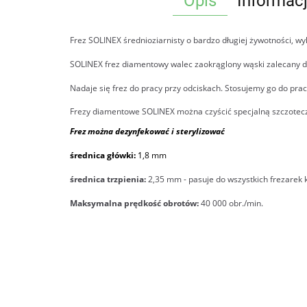
Opis
Informac
Frez SOLINEX średnioziarnisty o bardzo długiej żywotności, wyk
SOLINEX frez diamentowy walec zaokrąglony wąski zalecany do
Nadaje się frez do pracy przy odciskach. Stosujemy go do pr
Frezy diamentowe SOLINEX można czyścić specjalną szczotecz
Frez można dezynfekować i sterylizować
średnica główki:
1,8 mm
średnica trzpienia:
2,35 mm - pasuje do wszystkich frezarek
Maksymalna prędkość obrotów:
40 000 obr./min.