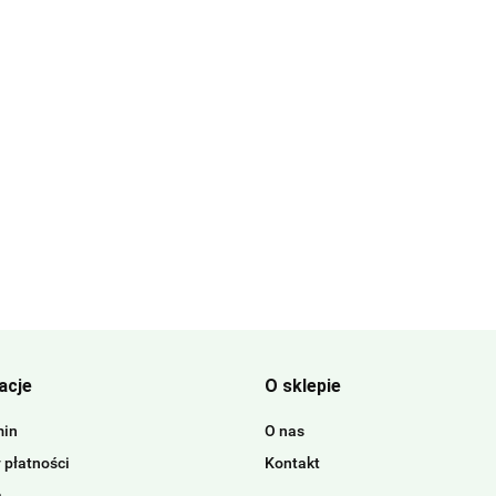
acje
O sklepie
min
O nas
 płatności
Kontakt
a