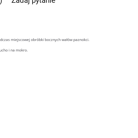
)
Zadaj pytanie
odczas miejscowej obróbki bocznych wałów paznokci.
ucho i na mokro.