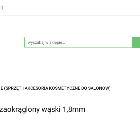
ducenci
Twarz
Włosy
Ciało
Stylizacja
eństwo
Sprzęty
Nowości
Bestsellery
łosy
Ciało
Stylizacja
Higiena i bezpieczeństwo
E (SPRZĘT I AKCESORIA KOSMETYCZNE DO SALONÓW)
 zaokrąglony wąski 1,8mm