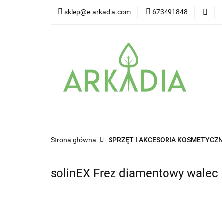
sklep@e-arkadia.com
673491848
Kategorie
Pro
Higiena i bezpiecz
Kategorie
Producenci
Twarz
W
Strona główna
SPRZĘT I AKCESORIA KOSMETYCZN
solinEX Frez diamentowy walec