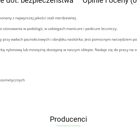
je dot. bezpieczeństwa
Opinie i oceny (0
onany z najwyższej jakości stali nierdzewnej.
 stosowania w podologii, w zabiegach manicure i pedicure leczniczy.
acy przy wałach paznokciowych i obrąbku naskórka. Jest pomocnym narzędziem p
ką nylonową lub mosiężną dostępną w naszym sklepie. Nadaje się do pracy na s
 kosmetycznych
Producenci