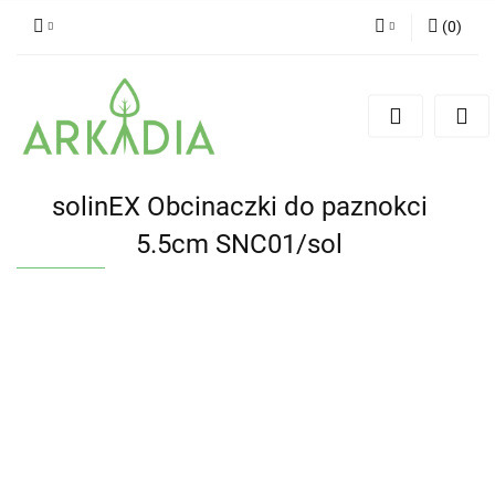
(
0
)
Zaloguj się
Zarejestruj się
Dodaj zgłoszenie
solinEX Obcinaczki do paznokci
5.5cm SNC01/sol