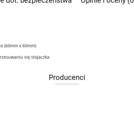
je dot. bezpieczeństwa
Opinie i oceny (0
onie (60mm x 60mm)
rzesuwaniu się stojaczka
Producenci