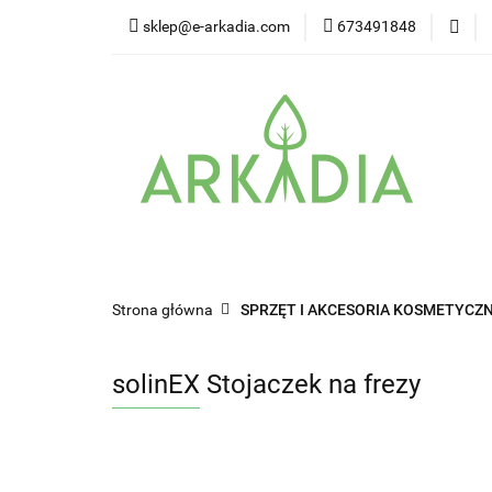
sklep@e-arkadia.com
673491848
Kategorie
Pro
Higiena i bezpiecz
Kategorie
Producenci
Twarz
W
Strona główna
SPRZĘT I AKCESORIA KOSMETYCZN
solinEX Stojaczek na frezy