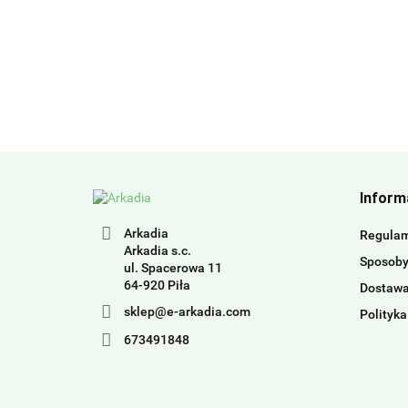
Inform
Arkadia
Regula
Arkadia s.c.
Sposoby
ul. Spacerowa 11
64-920 Piła
Dostaw
sklep@e-arkadia.com
Polityka
673491848