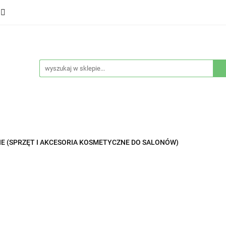
ducenci
Twarz
Włosy
Ciało
Stylizacja
eństwo
Sprzęty
Nowości
Bestsellery
łosy
Ciało
Stylizacja
Higiena i bezpieczeństwo
E (SPRZĘT I AKCESORIA KOSMETYCZNE DO SALONÓW)